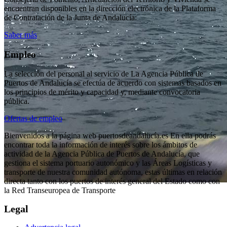
encuentran disponibles en la dirección electrónica de la Plataforma
de Contratación de la Junta de Andalucía:
Saber más
Empleo
La selección del personal al servicio de La Agencia Pública de
Puertos de Andalucía se efectúa de acuerdo con sistemas basados en
los principios de mérito y capacidad y, mediante convocatoria
pública.
Ofertas de empleo
Bienvenidos a la página web puertosdeandalucía.es En ella podrás
encontrar toda la información de interés sobre los ámbitos de
actividad de la Agencia Pública de Puertos de Andalucía, que
gestiona el sistema portuario autonómico y las Áreas Logísticas y
transporte de nuestra comunidad autónoma, estas últimas en relación
directa tanto con los puertos de interés general del Estado como con
la Red Transeuropea de Transporte
Legal