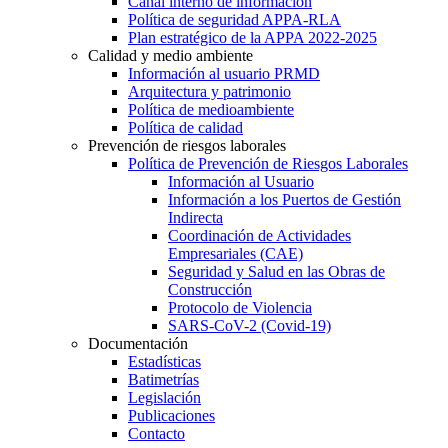
Canal interno de información
Política de seguridad APPA-RLA
Plan estratégico de la APPA 2022-2025
Calidad y medio ambiente
Información al usuario PRMD
Arquitectura y patrimonio
Política de medioambiente
Política de calidad
Prevención de riesgos laborales
Política de Prevención de Riesgos Laborales
Información al Usuario
Información a los Puertos de Gestión
Indirecta
Coordinación de Actividades
Empresariales (CAE)
Seguridad y Salud en las Obras de
Construcción
Protocolo de Violencia
SARS-CoV-2 (Covid-19)
Documentación
Estadísticas
Batimetrías
Legislación
Publicaciones
Contacto