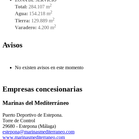
ZONA DE SERVICIO
2
Total:
284.107 m
2
Agua:
154.218 m
2
Tierra:
129.889 m
2
Varadero:
4.200 m
Avisos
No existen avisos en este momento
Empresas concesionarias
Marinas del Mediterráneo
Puerto Deportivo de Estepona.
Torre de Control
29680 - Estepona (Málaga)
estepona@marinasmediterraneo.com
www.marinasmediterraneo.com