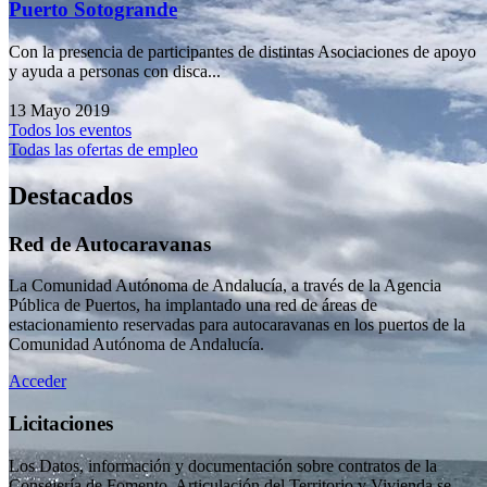
Puerto Sotogrande
Con la presencia de participantes de distintas Asociaciones de apoyo
y ayuda a personas con disca...
13 Mayo 2019
Todos los eventos
Todas las ofertas de empleo
Destacados
Red de Autocaravanas
La Comunidad Autónoma de Andalucía, a través de la Agencia
Pública de Puertos, ha implantado una red de áreas de
estacionamiento reservadas para autocaravanas en los puertos de la
Comunidad Autónoma de Andalucía.
Acceder
Licitaciones
Los Datos, información y documentación sobre contratos de la
Consejería de Fomento, Articulación del Territorio y Vivienda se