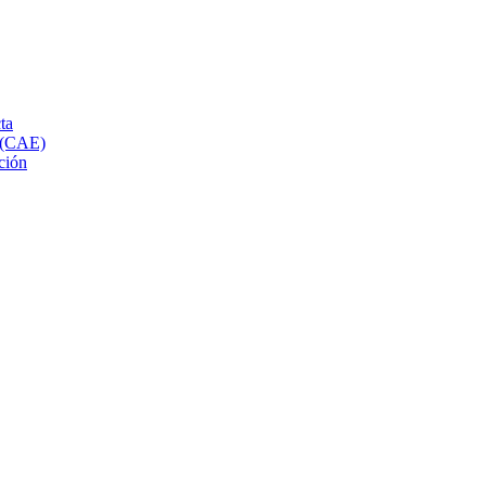
ta
s (CAE)
ción