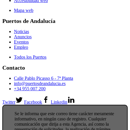
Accesibilidad web
Mapa web
Puertos de Andalucía
Noticias
Anuncios
Eventos
Empleo
Todos los Puertos
Contacto
Calle Pablo Picasso 6 - 7ª Planta
info@puertosdeandalucia.es
+34 955 007 200
Twitter
Facebook
Linkedin
Se le informa que este correo tiene carácter meramente
informativo, en ningún caso de registro. Cualquier
comunicación que dirija a esta Agencia, así como la
presentación de solicitudes, la realización de trámites