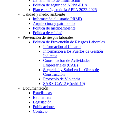
Canal interno de información
Política de seguridad APPA-RLA
Plan estratégico de la APPA 2022-2025
Calidad y medio ambiente
Información al usuario PRMD
Arquitectura y patrimonio
Política de medioambiente
Política de calidad
Prevención de riesgos laborales
Política de Prevención de Riesgos Laborales
Información al Usuario
Información a los Puertos de Gestión
Indirecta
Coordinación de Actividades
Empresariales (CAE)
Seguridad y Salud en las Obras de
Construcción
Protocolo de Violencia
SARS-CoV-2 (Covid-19)
Documentación
Estadísticas
Batimetrías
Legislación
Publicaciones
Contacto