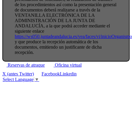
de los procedimientos así como la presentación general
de documentos deberá realizarse a través de la
VENTANILLA ELECTRÓNICA DE LA
ADMINISTRACIÓN DE LA JUNTA DE
ANDALUCÍA, a la que podrá acceder mediante el
siguiente enlace
https://ws050.juntadeandalucia.es/vea/faces/vi/inicioOrganism
y que produce la recepción automática de los
documentos, emitiendo un justificante de dicha
recepción.
Reservas de atraque
Oficina virtual
X (antes Twitter)
Facebook
Linkedin
Select Language
▼