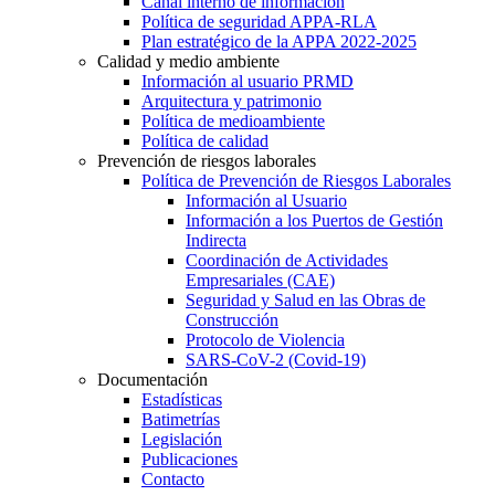
Canal interno de información
Política de seguridad APPA-RLA
Plan estratégico de la APPA 2022-2025
Calidad y medio ambiente
Información al usuario PRMD
Arquitectura y patrimonio
Política de medioambiente
Política de calidad
Prevención de riesgos laborales
Política de Prevención de Riesgos Laborales
Información al Usuario
Información a los Puertos de Gestión
Indirecta
Coordinación de Actividades
Empresariales (CAE)
Seguridad y Salud en las Obras de
Construcción
Protocolo de Violencia
SARS-CoV-2 (Covid-19)
Documentación
Estadísticas
Batimetrías
Legislación
Publicaciones
Contacto