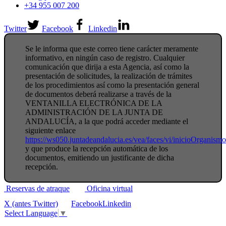
+34 955 007 200
Twitter
Facebook
Linkedin
Se le informa que este correo tiene carácter meramente
informativo, en ningún caso de registro. Cualquier
comunicación que dirija a esta Agencia, así como la
presentación de solicitudes, la realización de trámites
de los procedimientos así como la presentación general
de documentos deberá realizarse a través de la
VENTANILLA ELECTRÓNICA DE LA
ADMINISTRACIÓN DE LA JUNTA DE
ANDALUCÍA, a la que podrá acceder mediante el
siguiente enlace
https://ws050.juntadeandalucia.es/vea/faces/vi/inicioOrganism
y que produce la recepción automática de los
documentos, emitiendo un justificante de dicha
recepción.
Reservas de atraque
Oficina virtual
X (antes Twitter)
Facebook
Linkedin
Select Language
▼