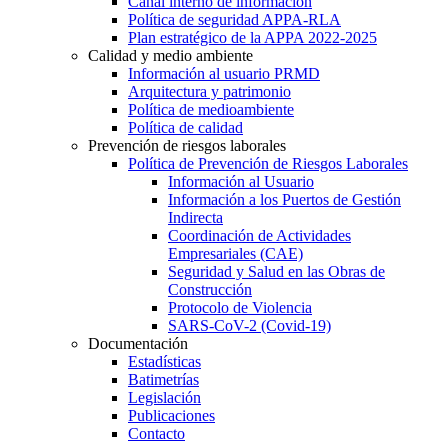
Canal interno de información
Política de seguridad APPA-RLA
Plan estratégico de la APPA 2022-2025
Calidad y medio ambiente
Información al usuario PRMD
Arquitectura y patrimonio
Política de medioambiente
Política de calidad
Prevención de riesgos laborales
Política de Prevención de Riesgos Laborales
Información al Usuario
Información a los Puertos de Gestión
Indirecta
Coordinación de Actividades
Empresariales (CAE)
Seguridad y Salud en las Obras de
Construcción
Protocolo de Violencia
SARS-CoV-2 (Covid-19)
Documentación
Estadísticas
Batimetrías
Legislación
Publicaciones
Contacto