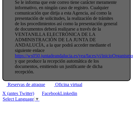
Se le informa que este correo tiene carácter meramente
informativo, en ningún caso de registro. Cualquier
comunicación que dirija a esta Agencia, así como la
presentación de solicitudes, la realización de trámites
de los procedimientos así como la presentación general
de documentos deberá realizarse a través de la
VENTANILLA ELECTRÓNICA DE LA
ADMINISTRACIÓN DE LA JUNTA DE
ANDALUCÍA, a la que podrá acceder mediante el
siguiente enlace
https://ws050.juntadeandalucia.es/vea/faces/vi/inicioOrganism
y que produce la recepción automática de los
documentos, emitiendo un justificante de dicha
recepción.
Reservas de atraque
Oficina virtual
X (antes Twitter)
Facebook
Linkedin
Select Language
▼