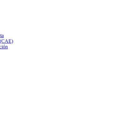
ta
s (CAE)
ción