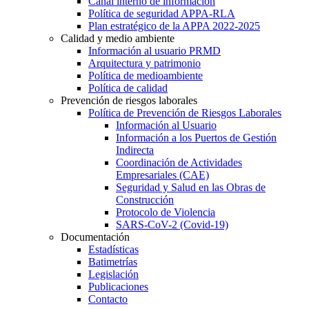
Canal interno de información
Política de seguridad APPA-RLA
Plan estratégico de la APPA 2022-2025
Calidad y medio ambiente
Información al usuario PRMD
Arquitectura y patrimonio
Política de medioambiente
Política de calidad
Prevención de riesgos laborales
Política de Prevención de Riesgos Laborales
Información al Usuario
Información a los Puertos de Gestión
Indirecta
Coordinación de Actividades
Empresariales (CAE)
Seguridad y Salud en las Obras de
Construcción
Protocolo de Violencia
SARS-CoV-2 (Covid-19)
Documentación
Estadísticas
Batimetrías
Legislación
Publicaciones
Contacto