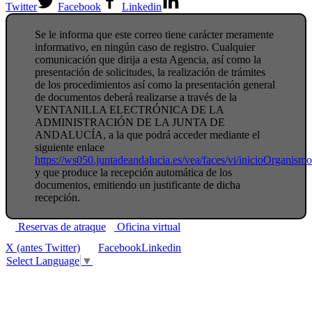
Twitter
Facebook
Linkedin
Se le informa que este correo tiene carácter meramente
informativo, en ningún caso de registro. Cualquier
comunicación que dirija a esta Agencia, así como la
presentación de solicitudes, la realización de trámites
de los procedimientos así como la presentación general
de documentos deberá realizarse a través de la
VENTANILLA ELECTRÓNICA DE LA
ADMINISTRACIÓN DE LA JUNTA DE
ANDALUCÍA, a la que podrá acceder mediante el
siguiente enlace
https://ws050.juntadeandalucia.es/vea/faces/vi/inicioOrganism
y que produce la recepción automática de los
documentos, emitiendo un justificante de dicha
recepción.
Reservas de atraque
Oficina virtual
X (antes Twitter)
Facebook
Linkedin
Select Language
▼