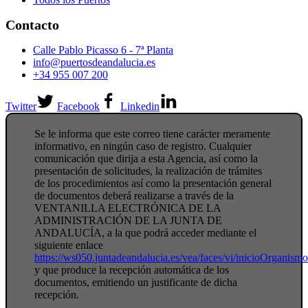
Contacto
Calle Pablo Picasso 6 - 7ª Planta
info@puertosdeandalucia.es
+34 955 007 200
Twitter
Facebook
Linkedin
Se le informa que este correo tiene carácter meramente
informativo, en ningún caso de registro. Cualquier
comunicación que dirija a esta Agencia, así como la
presentación de solicitudes, la realización de trámites
de los procedimientos así como la presentación general
de documentos deberá realizarse a través de la
VENTANILLA ELECTRÓNICA DE LA
ADMINISTRACIÓN DE LA JUNTA DE
ANDALUCÍA, a la que podrá acceder mediante el
siguiente enlace
https://ws050.juntadeandalucia.es/vea/faces/vi/inicioOrganism
y que produce la recepción automática de los
documentos, emitiendo un justificante de dicha
recepción.