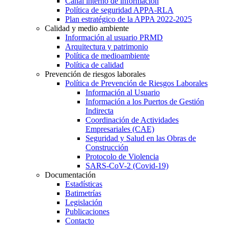
Canal interno de información
Política de seguridad APPA-RLA
Plan estratégico de la APPA 2022-2025
Calidad y medio ambiente
Información al usuario PRMD
Arquitectura y patrimonio
Política de medioambiente
Política de calidad
Prevención de riesgos laborales
Política de Prevención de Riesgos Laborales
Información al Usuario
Información a los Puertos de Gestión
Indirecta
Coordinación de Actividades
Empresariales (CAE)
Seguridad y Salud en las Obras de
Construcción
Protocolo de Violencia
SARS-CoV-2 (Covid-19)
Documentación
Estadísticas
Batimetrías
Legislación
Publicaciones
Contacto