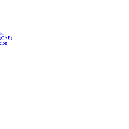
ta
s (CAE)
ción