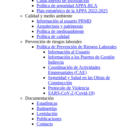
Canal interno de información
Política de seguridad APPA-RLA
Plan estratégico de la APPA 2022-2025
Calidad y medio ambiente
Información al usuario PRMD
Arquitectura y patrimonio
Política de medioambiente
Política de calidad
Prevención de riesgos laborales
Política de Prevención de Riesgos Laborales
Información al Usuario
Información a los Puertos de Gestión
Indirecta
Coordinación de Actividades
Empresariales (CAE)
Seguridad y Salud en las Obras de
Construcción
Protocolo de Violencia
SARS-CoV-2 (Covid-19)
Documentación
Estadísticas
Batimetrías
Legislación
Publicaciones
Contacto