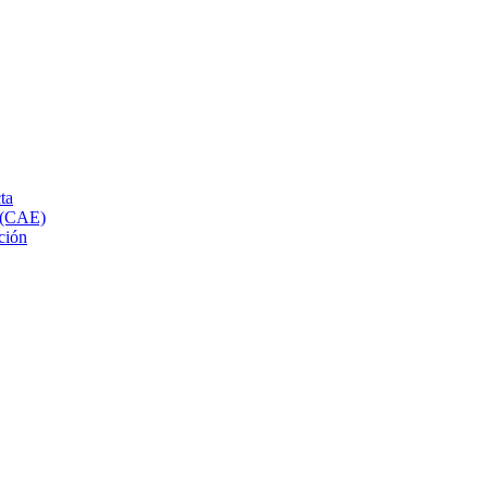
ta
s (CAE)
ción