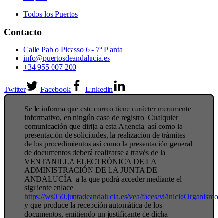
Todos los Puertos
Contacto
Calle Pablo Picasso 6 - 7ª Planta
info@puertosdeandalucia.es
+34 955 007 200
Twitter
Facebook
Linkedin
Se le informa que este correo tiene carácter meramente
informativo, en ningún caso de registro. Cualquier
comunicación que dirija a esta Agencia, así como la
presentación de solicitudes, la realización de trámites
de los procedimientos así como la presentación general
de documentos deberá realizarse a través de la
VENTANILLA ELECTRÓNICA DE LA
ADMINISTRACIÓN DE LA JUNTA DE
ANDALUCÍA, a la que podrá acceder mediante el
siguiente enlace
https://ws050.juntadeandalucia.es/vea/faces/vi/inicioOrganism
y que produce la recepción automática de los
documentos, emitiendo un justificante de dicha