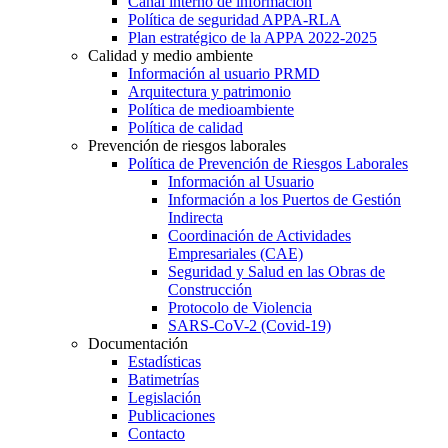
Canal interno de información
Política de seguridad APPA-RLA
Plan estratégico de la APPA 2022-2025
Calidad y medio ambiente
Información al usuario PRMD
Arquitectura y patrimonio
Política de medioambiente
Política de calidad
Prevención de riesgos laborales
Política de Prevención de Riesgos Laborales
Información al Usuario
Información a los Puertos de Gestión
Indirecta
Coordinación de Actividades
Empresariales (CAE)
Seguridad y Salud en las Obras de
Construcción
Protocolo de Violencia
SARS-CoV-2 (Covid-19)
Documentación
Estadísticas
Batimetrías
Legislación
Publicaciones
Contacto