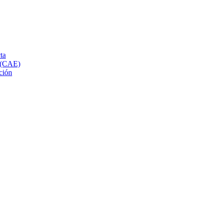
ta
s (CAE)
ción