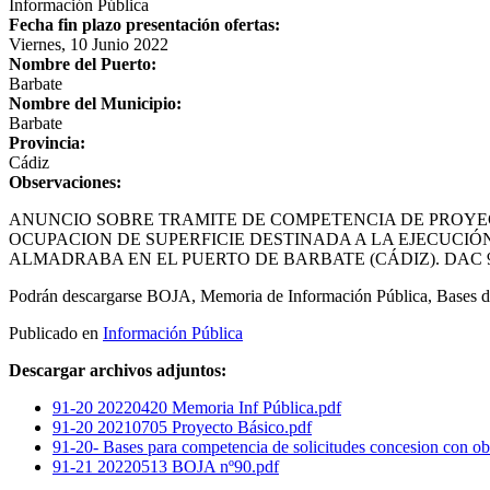
Información Pública
Fecha fin plazo presentación ofertas:
Viernes, 10 Junio 2022
Nombre del Puerto:
Barbate
Nombre del Municipio:
Barbate
Provincia:
Cádiz
Observaciones:
ANUNCIO SOBRE TRAMITE DE COMPETENCIA DE PROYE
OCUPACION DE SUPERFICIE DESTINADA A LA EJECUCI
ALMADRABA EN EL PUERTO DE BARBATE (CÁDIZ). DAC 91
Podrán descargarse BOJA, Memoria de Información Pública, Bases de p
Publicado en
Información Pública
Descargar archivos adjuntos:
91-20 20220420 Memoria Inf Pública.pdf
91-20 20210705 Proyecto Básico.pdf
91-20- Bases para competencia de solicitudes concesion con ob
91-21 20220513 BOJA nº90.pdf