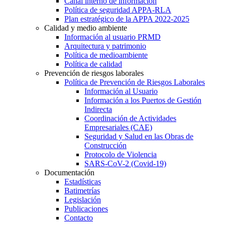
Canal interno de información
Política de seguridad APPA-RLA
Plan estratégico de la APPA 2022-2025
Calidad y medio ambiente
Información al usuario PRMD
Arquitectura y patrimonio
Política de medioambiente
Política de calidad
Prevención de riesgos laborales
Política de Prevención de Riesgos Laborales
Información al Usuario
Información a los Puertos de Gestión
Indirecta
Coordinación de Actividades
Empresariales (CAE)
Seguridad y Salud en las Obras de
Construcción
Protocolo de Violencia
SARS-CoV-2 (Covid-19)
Documentación
Estadísticas
Batimetrías
Legislación
Publicaciones
Contacto