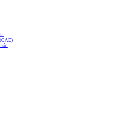
ta
s (CAE)
ción