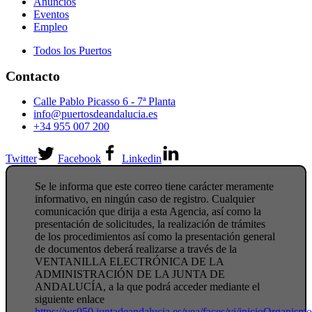
Anuncios
Eventos
Empleo
Todos los Puertos
Contacto
Calle Pablo Picasso 6 - 7ª Planta
info@puertosdeandalucia.es
+34 955 007 200
Twitter
Facebook
Linkedin
Se le informa que este correo tiene carácter meramente
informativo, en ningún caso de registro. Cualquier
comunicación que dirija a esta Agencia, así como la
presentación de solicitudes, la realización de trámites
de los procedimientos así como la presentación general
de documentos deberá realizarse a través de la
VENTANILLA ELECTRÓNICA DE LA
ADMINISTRACIÓN DE LA JUNTA DE
ANDALUCÍA, a la que podrá acceder mediante el
siguiente enlace
https://ws050.juntadeandalucia.es/vea/faces/vi/inicioOrganism