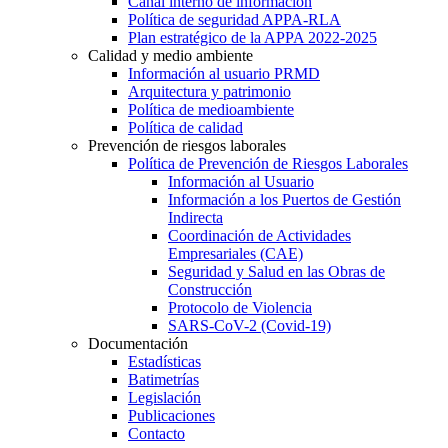
Canal interno de información
Política de seguridad APPA-RLA
Plan estratégico de la APPA 2022-2025
Calidad y medio ambiente
Información al usuario PRMD
Arquitectura y patrimonio
Política de medioambiente
Política de calidad
Prevención de riesgos laborales
Política de Prevención de Riesgos Laborales
Información al Usuario
Información a los Puertos de Gestión
Indirecta
Coordinación de Actividades
Empresariales (CAE)
Seguridad y Salud en las Obras de
Construcción
Protocolo de Violencia
SARS-CoV-2 (Covid-19)
Documentación
Estadísticas
Batimetrías
Legislación
Publicaciones
Contacto